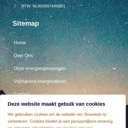
BTW: NL866897446B01
Sitemap
Home
Over Ons
Onze energieoplossingen
Vrijblijvend energieadvies
Contact
Deze website maakt gebuik van cookies
Belangrijke Informatie
We gebruiken cookies om de website van Smartedo te
verbeteren. Cookies bieden je een persoonlijkere ervaring