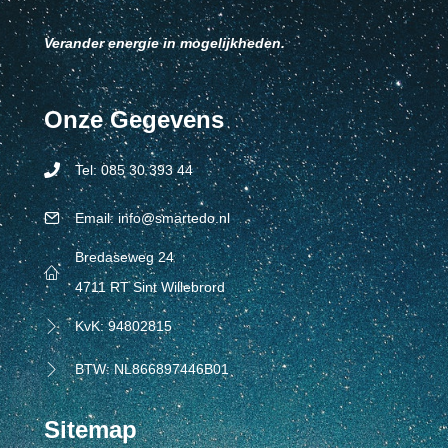
Verander energie in mogelijkheden.
Onze Gegevens
Tel: 085 30 393 44
Tel: 0853039344
Email: info@smartedo.nl
Tel: 0853039344
Bredaseweg 24
4711 RT Sint Willebrord
KvK: 94802815
Tel: 0853039344
BTW: NL866897446B01
Sitemap