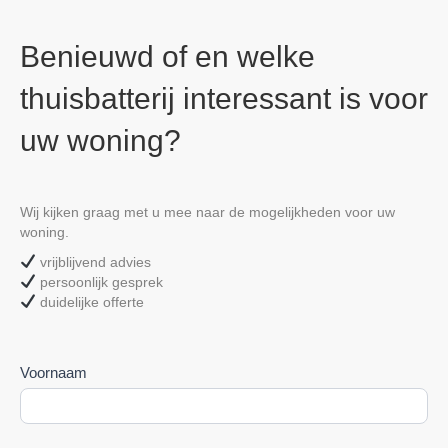
Benieuwd of en welke
thuisbatterij interessant is voor
uw woning?
Wij
kijken
graag
met
u
mee
naar
de
mogelijkheden
voor
uw
woning.
vrijblijvend
advies
persoonlijk
gesprek
duidelijke
offerte
Advies
Voornaam
formulier