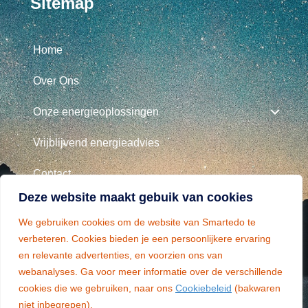
Sitemap
Home
Over Ons
Onze energieoplossingen
Vrijblijvend energieadvies
Contact
Deze website maakt gebuik van cookies
Belangrijke Informatie
We gebruiken cookies om de website van Smartedo te
verbeteren. Cookies bieden je een persoonlijkere ervaring
en relevante advertenties, en voorzien ons van
Algemene Voorwaarden
Algemene Voorwaarden
webanalyses. Ga voor meer informatie over de verschillende
Privacy beleid
Algemene Voorwaarden
cookies die we gebruiken, naar ons
Cookiebeleid
(bakwaren
niet inbegrepen).