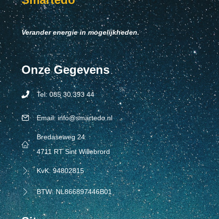
Verander energie in mogelijkheden.
Onze Gegevens
Tel: 085 30 393 44
Tel: 0853039344
Email: info@smartedo.nl
Tel: 0853039344
Bredaseweg 24
4711 RT Sint Willebrord
KvK: 94802815
Tel: 0853039344
BTW: NL866897446B01